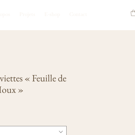
opos
Projets
E-shop
Contact
viettes « Feuille de
Houx »