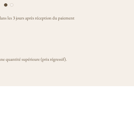
ns les 3 jours après réception du paiement
ne quantité supérieure (prix régressif).
on D'Artois. Tous droits réservés.
Mentions légales
Contac
Créé par Alice Londeix