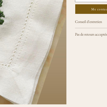
Me conta
Conseil d'entretien
Lavage délicat maximum
Pas de retours acceptés
absence de tâche. Repas
uniquement.
Tout achat de serviette