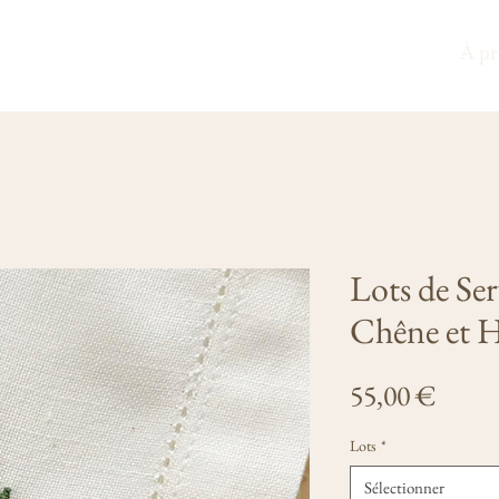
À pr
Lots de Ser
Chêne et 
Prix
55,00 €
Lots
*
Sélectionner